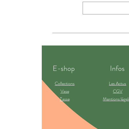
E-shop
Infos
Collections
Les Actus
Vase
CGV
Tasse
Mentions légal