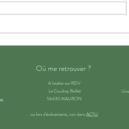
Où me retrouver ?
A l'atelier sur RDV
Le Coudray Baillet
Une
56430 MAURON
es
ou lors d'
évènements
, voir dans
ACTU