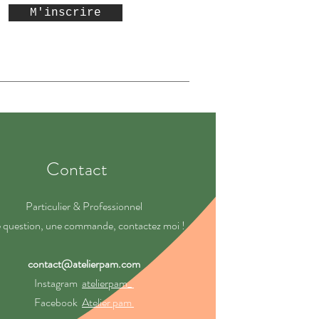
M'inscrire
Contact
Particulier & Professionnel
 question, une commande, contactez moi !
contact@atelierpam.com
Instagram
atelierpam_
Facebook
Atelier pam